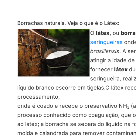
Borrachas naturais. Veja o que é o Látex:
O
látex
, ou
borra
seringueiras
onde
brasiliensis
. A se
atingir a idade d
fornecer
látex
du
seringueira, real
líquido branco escorre em tigelas.O látex rec
processamento,
onde é coado e recebe o preservativo NH
(a
3
processo conhecido como coagulação, que oc
ao látex; a borracha se separa do líquido na
moída e calandrada para remover contaminan