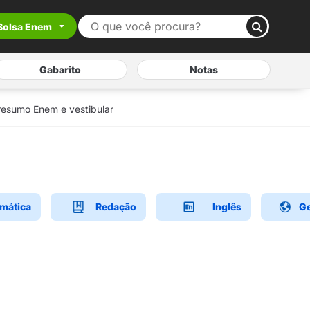
Bolsa Enem
Gabarito
Notas
resumo Enem e vestibular
mática
Redação
Inglês
Ge