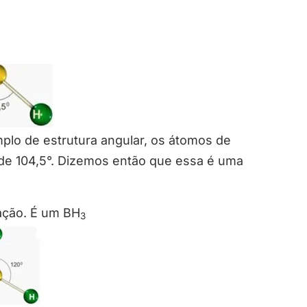
plo de estrutura angular, os átomos de
de 104,5°. Dizemos então que essa é uma
ação. É um BH
3