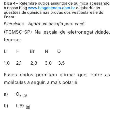
Dica 4
– Relembre outros assuntos de química acessando
o nosso blog
www.blogdoenem.com.br
e gabarite as
questões de química nas provas dos vestibulares e do
Enem.
Exercícios – Agora um desafio para você!
(FCMSC-SP) Na escala de eletronegatividade,
tem-se:
Li H Br N O
1,0 2,1 2,8 3,0 3,5
Esses dados permitem afirmar que, entre as
moléculas a seguir, a mais polar é:
a) O
2 (g)
b) LiBr
(g)