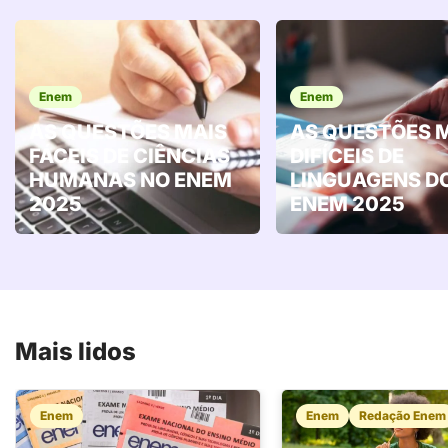
Enem
Enem
AS QUESTÕES MAIS
AS QUESTÕES 
FÁCEIS DE CIÊNCIAS
DIFÍCEIS DE
HUMANAS NO ENEM
LINGUAGENS D
2025
ENEM 2025
Mais lidos
Enem
Enem
Redação Enem