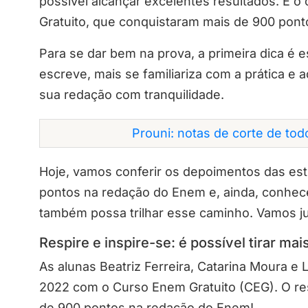
possível alcançar excelentes resultados. É 
Gratuito, que conquistaram mais de 900 pon
Para se dar bem na prova, a primeira dica é
escreve, mais se familiariza com a prática e 
sua redação com tranquilidade.
Prouni: notas de corte de to
Hoje, vamos conferir os depoimentos das es
pontos na redação do Enem e, ainda, conhec
também possa trilhar esse caminho. Vamos j
Respire e inspire-se: é possível tirar m
As alunas Beatriz Ferreira, Catarina Moura e 
2022 com o Curso Enem Gratuito (CEG). O re
de 900 pontos na redação do Enem!