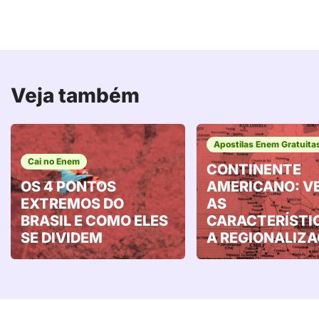
Veja também
Apostilas Enem Gratuita
Cai no Enem
CONTINENTE
OS 4 PONTOS
AMERICANO: V
EXTREMOS DO
AS
BRASIL E COMO ELES
CARACTERÍSTI
SE DIVIDEM
A REGIONALIZ