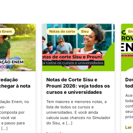
o Enem
Notas de corte
Sisu
E
 Redação
Notas de Corte Sisu e
Do
hegar à nota
Prouni 2026: veja todos os
tod
cursos e universidades
Ace
tod
edação Enem, no
Tem maiores e menores notas, a
conf
ivo-
lista de todos os cursos e
seu
 composta por
universidades. E você ainda
próx
 você vai
calcula suas chances no Simulador
 a passo para
do Sisu, e [...]
Ler
[...]