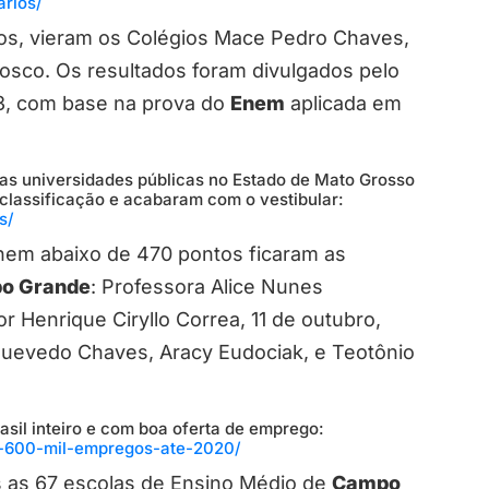
arios/
os, vieram os Colégios Mace Pedro Chaves,
Bosco. Os resultados foram divulgados pelo
3, com base na prova do
Enem
aplicada em
 nas universidades públicas no Estado de Mato Grosso
classificação e acabaram com o vestibular:
s/
nem abaixo de 470 pontos ficaram as
o Grande
: Professora Alice Nunes
r Henrique Ciryllo Correa, 11 de outubro,
 Quevedo Chaves, Aracy Eudociak, e Teotônio
asil inteiro e com boa oferta de emprego:
a-600-mil-empregos-ate-2020/
as as 67 escolas de Ensino Médio de
Campo