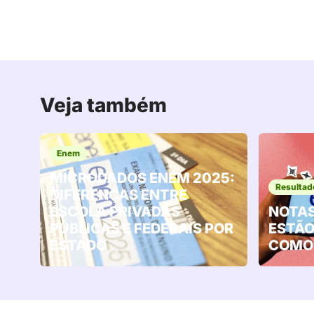
Veja também
Enem
MICRODADOS ENEM 2025:
Resultad
DIFERENÇAS ENTRE
ESCOLA PRIVADAS
NOTAS
PÚBLICAS E FEDERAIS POR
ESTÃO
ESTADO
COMO