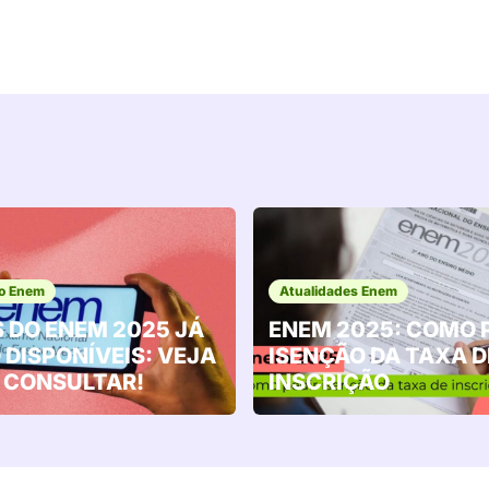
o Enem
Atualidades Enem
 DO ENEM 2025 JÁ
ENEM 2025: COMO 
 DISPONÍVEIS: VEJA
ISENÇÃO DA TAXA D
 CONSULTAR!
INSCRIÇÃO