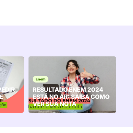
Enem
PEDIR
RESULTADO ENEM 2024
E
ESTÁ NO AR: SAIBA COMO
VER SUA NOTA