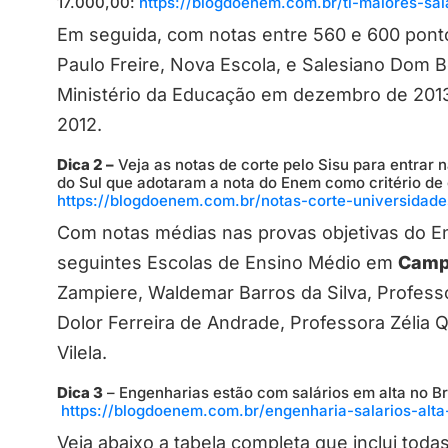
17.000,00:
https://blogdoenem.com.br/ti-maiores-sal
Em seguida, com notas entre 560 e 600 pont
Paulo Freire, Nova Escola, e Salesiano Dom 
Ministério da Educação em dezembro de 201
2012.
Dica 2 –
Veja as notas de corte pelo Sisu para entrar
do Sul que adotaram a nota do Enem como critério de 
https://blogdoenem.com.br/notas-corte-universidade
Com notas médias nas provas objetivas do E
seguintes Escolas de Ensino Médio em
Camp
Zampiere, Waldemar Barros da Silva, Professo
Dolor Ferreira de Andrade, Professora Zélia
Vilela.
Dica 3
– Engenharias estão com salários em alta no Br
https://blogdoenem.com.br/engenharia-salarios-alt
Veja abaixo a tabela completa que inclui tod