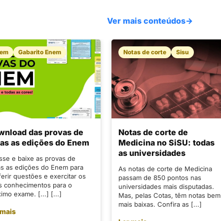
Ver mais conteúdos
→
nem
Gabarito Enem
Notas de corte
Sisu
wnload das provas de
Notas de corte de
as as edições do Enem
Medicina no SiSU: todas
as universidades
sse e baixe as provas de
as as edições do Enem para
As notas de corte de Medicina
erir questões e exercitar os
passam de 850 pontos nas
s conhecimentos para o
universidades mais disputadas.
imo exame. [...] [...]
Mas, pelas Cotas, têm notas bem
mais baixas. Confira as [...]
 mais