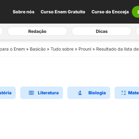
Sobre nós
Curso Enem Gratuito
Curso do Encceja
Redação
Dicas
 para o Enem
»
Basicão
»
Tudo sobre
»
Prouni
»
Resultado da lista de
stória
Literatura
Biologia
Mate