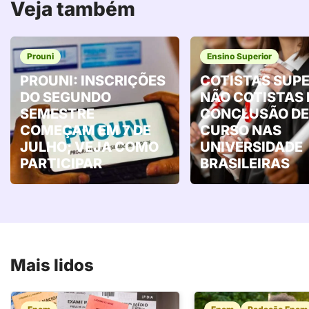
Veja também
Prouni
Ensino Superior
PROUNI: INSCRIÇÕES
COTISTAS SUP
DO SEGUNDO
NÃO COTISTAS
SEMESTRE
CONCLUSÃO DE
COMEÇAM EM 7 DE
CURSO NAS
JULHO; VEJA COMO
UNIVERSIDADE
PARTICIPAR
BRASILEIRAS
Mais lidos