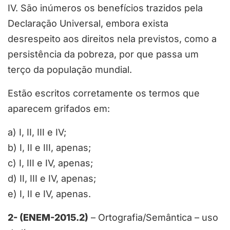
IV. São inúmeros os benefícios trazidos pela
Declaração Universal, embora exista
desrespeito aos direitos nela previstos, como a
persistência da pobreza, por que passa um
terço da população mundial.
Estão escritos corretamente os termos que
aparecem grifados em:
a) I, II, III e IV;
b) I, II e III, apenas;
c) I, III e IV, apenas;
d) II, III e IV, apenas;
e) I, II e IV, apenas.
2- (ENEM-2015.2)
– Ortografia/Semântica – uso