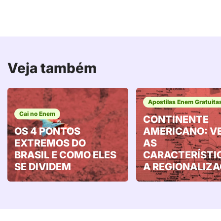
Veja também
Apostilas Enem Gratuita
Cai no Enem
CONTINENTE
OS 4 PONTOS
AMERICANO: V
EXTREMOS DO
AS
BRASIL E COMO ELES
CARACTERÍSTI
SE DIVIDEM
A REGIONALIZ