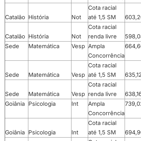
Cota racial
Catalão
História
Not
até 1,5 SM
603,2
Cota racial
Catalão
História
Not
renda livre
598,0
Sede
Matemática
Vesp
Ampla
664,6
Concorrência
Cota racial
Sede
Matemática
Vesp
até 1,5 SM
635,1
Cota racial
Sede
Matemática
Vesp
renda livre
638,1
Goiânia
Psicologia
Int
Ampla
739,0
Concorrência
Cota racial
Goiânia
Psicologia
Int
até 1,5 SM
694,9