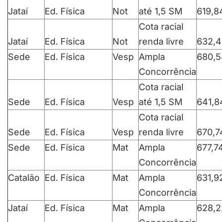
Jataí
Ed. Física
Not
até 1,5 SM
619,8
Cota racial
Jataí
Ed. Física
Not
renda livre
632,4
Sede
Ed. Física
Vesp
Ampla
680,5
Concorrência
Cota racial
Sede
Ed. Física
Vesp
até 1,5 SM
641,8
Cota racial
Sede
Ed. Física
Vesp
renda livre
670,7
Sede
Ed. Física
Mat
Ampla
677,7
Concorrência
Catalão
Ed. Física
Mat
Ampla
631,9
Concorrência
Jataí
Ed. Física
Mat
Ampla
628,2