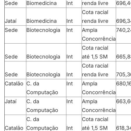
Sede
Biomedicina
Int
renda livre
696,4
Cota racial
Jataí
Biomedicina
Int
renda livre
696,3
Sede
Biotecnologia
Int
Ampla
740,2
Concorrência
Cota racial
Sede
Biotecnologia
Int
até 1,5 SM
665,8
Cota racial
Sede
Biotecnologia
Int
renda livre
705,3
Catalão
C. da
Int
Ampla
680,1
Computação
Concorrência
Jataí
C. da
Int
Ampla
663,6
Computação
Concorrência
C. da
Cota racial
Catalão
Computação
Int
até 1,5 SM
618,3