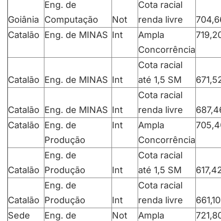
Eng. de
Cota racial
Goiânia
Computação
Not
renda livre
704,6
Catalão
Eng. de MINAS
Int
Ampla
719,2
Concorrência
Cota racial
Catalão
Eng. de MINAS
Int
até 1,5 SM
671,5
Cota racial
Catalão
Eng. de MINAS
Int
renda livre
687,4
Catalão
Eng. de
Int
Ampla
705,4
Produção
Concorrência
Eng. de
Cota racial
Catalão
Produção
Int
até 1,5 SM
617,4
Eng. de
Cota racial
Catalão
Produção
Int
renda livre
661,10
Sede
Eng. de
Not
Ampla
721,8