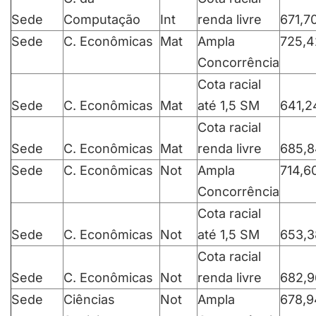
Sede
Computação
Int
renda livre
671,7
Sede
C. Econômicas
Mat
Ampla
725,4
Concorrência
Cota racial
Sede
C. Econômicas
Mat
até 1,5 SM
641,2
Cota racial
Sede
C. Econômicas
Mat
renda livre
685,8
Sede
C. Econômicas
Not
Ampla
714,6
Concorrência
Cota racial
Sede
C. Econômicas
Not
até 1,5 SM
653,3
Cota racial
Sede
C. Econômicas
Not
renda livre
682,9
Sede
Ciências
Not
Ampla
678,9