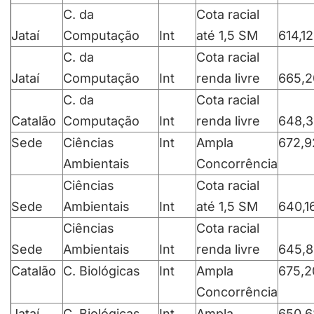
C. da
Cota racial
Jataí
Computação
Int
até 1,5 SM
614,12
C. da
Cota racial
Jataí
Computação
Int
renda livre
665,2
C. da
Cota racial
Catalão
Computação
Int
renda livre
648,3
Sede
Ciências
Int
Ampla
672,9
Ambientais
Concorrência
Ciências
Cota racial
Sede
Ambientais
Int
até 1,5 SM
640,1
Ciências
Cota racial
Sede
Ambientais
Int
renda livre
645,8
Catalão
C. Biológicas
Int
Ampla
675,2
Concorrência
Jataí
C. Biológicas
Int
Ampla
650,6