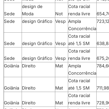
design de
Cota racial
Sede
Moda
Not
renda livre
654,7
Sede
design Gráfico
Vesp
Ampla
723,1
Concorrência
Cota racial
Sede
design Gráfico
Vesp
até 1,5 SM
638,8
Cota racial
Sede
design Gráfico
Vesp
renda livre
675,2
Goiânia
Direito
Mat
Ampla
784,6
Concorrência
Cota racial
Goiânia
Direito
Mat
até 1,5 SM
711,98
Cota racial
Goiânia
Direito
Mat
renda livre
728,9