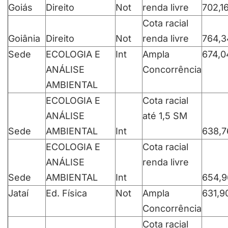
Goiás
Direito
Not
renda livre
702,1
Cota racial
Goiânia
Direito
Not
renda livre
764,3
Sede
ECOLOGIA E
Int
Ampla
674,0
ANÁLISE
Concorrência
AMBIENTAL
ECOLOGIA E
Cota racial
ANÁLISE
até 1,5 SM
Sede
AMBIENTAL
Int
638,7
ECOLOGIA E
Cota racial
ANÁLISE
renda livre
Sede
AMBIENTAL
Int
654,9
Jataí
Ed. Física
Not
Ampla
631,9
Concorrência
Cota racial