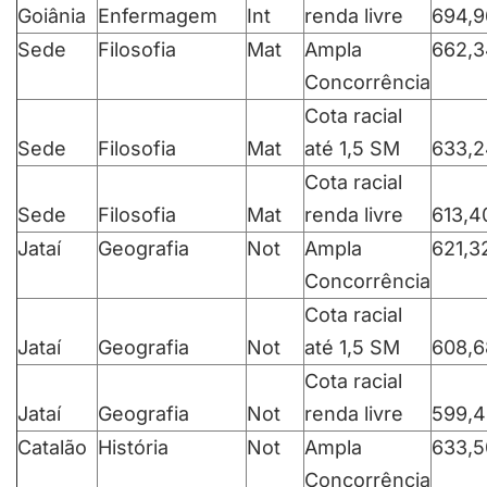
Goiânia
Enfermagem
Int
renda livre
694,9
Sede
Filosofia
Mat
Ampla
662,3
Concorrência
Cota racial
Sede
Filosofia
Mat
até 1,5 SM
633,2
Cota racial
Sede
Filosofia
Mat
renda livre
613,4
Jataí
Geografia
Not
Ampla
621,3
Concorrência
Cota racial
Jataí
Geografia
Not
até 1,5 SM
608,6
Cota racial
Jataí
Geografia
Not
renda livre
599,4
Catalão
História
Not
Ampla
633,5
Concorrência