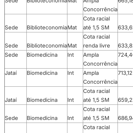
Sede
Biblioteconomia
Mat
Ampla
665,1
Concorrência
Cota racial
Sede
Biblioteconomia
Mat
até 1,5 SM
633,6
Cota racial
Sede
Biblioteconomia
Mat
renda livre
633,8
Sede
Biomedicina
Int
Ampla
724,4
Concorrência
Jataí
Biomedicina
Int
Ampla
713,12
Concorrência
Cota racial
Jataí
Biomedicina
Int
até 1,5 SM
659,2
Cota racial
Sede
Biomedicina
Int
até 1,5 SM
686,9
Cota racial