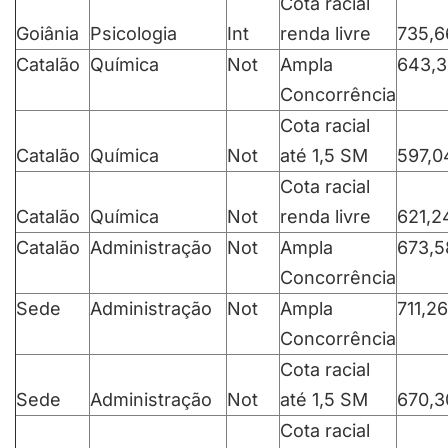
Cota racial
Goiânia
Psicologia
Int
renda livre
735,6
Catalão
Química
Not
Ampla
643,3
Concorrência
Cota racial
Catalão
Química
Not
até 1,5 SM
597,0
Cota racial
Catalão
Química
Not
renda livre
621,2
Catalão
Administração
Not
Ampla
673,5
Concorrência
Sede
Administração
Not
Ampla
711,26
Concorrência
Cota racial
Sede
Administração
Not
até 1,5 SM
670,3
Cota racial