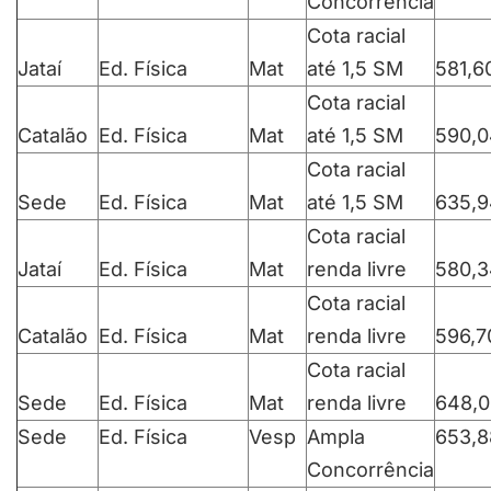
Concorrência
Cota racial
Jataí
Ed. Física
Mat
até 1,5 SM
581,6
Cota racial
Catalão
Ed. Física
Mat
até 1,5 SM
590,0
Cota racial
Sede
Ed. Física
Mat
até 1,5 SM
635,9
Cota racial
Jataí
Ed. Física
Mat
renda livre
580,3
Cota racial
Catalão
Ed. Física
Mat
renda livre
596,7
Cota racial
Sede
Ed. Física
Mat
renda livre
648,
Sede
Ed. Física
Vesp
Ampla
653,8
Concorrência