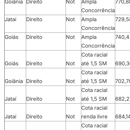
Goiânia
Direito
Not
Ampla
770,8
Concorrência
Jataí
Direito
Not
Ampla
729,5
Concorrência
Goiás
Direito
Not
Ampla
740,4
Concorrência
Cota racial
Goiás
Direito
Not
até 1,5 SM
690,3
Cota racial
Goiânia
Direito
Not
até 1,5 SM
702,7
Cota racial
Jataí
Direito
Not
até 1,5 SM
682,2
Cota racial
Jataí
Direito
Not
renda livre
684,1
Cota racial