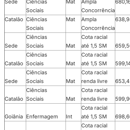
Sede
Ciências
Mat
Ampla
680,1
Sociais
Concorrência
Catalão
Ciências
Mat
Ampla
638,9
Sociais
Concorrência
Ciências
Cota racial
Sede
Sociais
Mat
até 1,5 SM
659,5
Ciências
Cota racial
Catalão
Sociais
Mat
até 1,5 SM
599,1
Ciências
Cota racial
Sede
Sociais
Mat
renda livre
653,4
Ciências
Cota racial
Catalão
Sociais
Mat
renda livre
599,9
Cota racial
Goiânia
Enfermagem
Int
até 1,5 SM
698,6
Cota racial