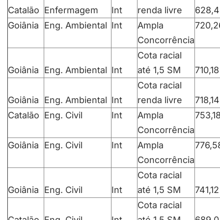
Catalão
Enfermagem
Int
renda livre
628,
Goiânia
Eng. Ambiental
Int
Ampla
720,2
Concorrência
Cota racial
Goiânia
Eng. Ambiental
Int
até 1,5 SM
710,18
Cota racial
Goiânia
Eng. Ambiental
Int
renda livre
718,14
Catalão
Eng. Civil
Int
Ampla
753,1
Concorrência
Goiânia
Eng. Civil
Int
Ampla
776,5
Concorrência
Cota racial
Goiânia
Eng. Civil
Int
até 1,5 SM
741,12
Cota racial
Catalão
Eng. Civil
Int
até 1,5 SM
689,0