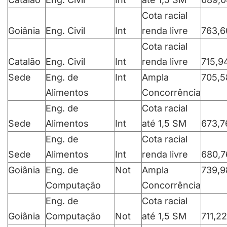
Cota racial
Goiânia
Eng. Civil
Int
renda livre
763,6
Cota racial
Catalão
Eng. Civil
Int
renda livre
715,9
Sede
Eng. de
Int
Ampla
705,5
Alimentos
Concorrência
Eng. de
Cota racial
Sede
Alimentos
Int
até 1,5 SM
673,7
Eng. de
Cota racial
Sede
Alimentos
Int
renda livre
680,7
Goiânia
Eng. de
Not
Ampla
739,9
Computação
Concorrência
Eng. de
Cota racial
Goiânia
Computação
Not
até 1,5 SM
711,22