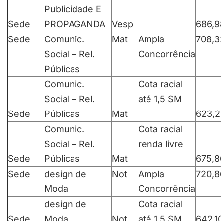
Publicidade E
Sede
PROPAGANDA
Vesp
686,9
Sede
Comunic.
Mat
Ampla
708,3
Social – Rel.
Concorrência
Públicas
Comunic.
Cota racial
Social – Rel.
até 1,5 SM
Sede
Públicas
Mat
623,2
Comunic.
Cota racial
Social – Rel.
renda livre
Sede
Públicas
Mat
675,8
Sede
design de
Not
Ampla
720,8
Moda
Concorrência
design de
Cota racial
Sede
Moda
Not
até 1,5 SM
642,1