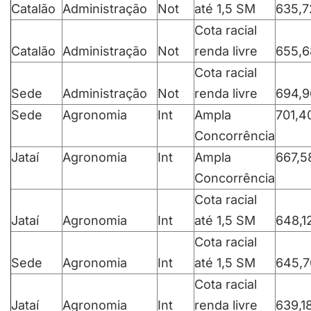
Catalão
Administração
Not
até 1,5 SM
635,7
Cota racial
Catalão
Administração
Not
renda livre
655,6
Cota racial
Sede
Administração
Not
renda livre
694,9
Sede
Agronomia
Int
Ampla
701,4
Concorrência
Jataí
Agronomia
Int
Ampla
667,5
Concorrência
Cota racial
Jataí
Agronomia
Int
até 1,5 SM
648,1
Cota racial
Sede
Agronomia
Int
até 1,5 SM
645,7
Cota racial
Jataí
Agronomia
Int
renda livre
639,1