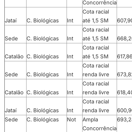
Concorrência
Cota racial
Jataí
C. Biológicas
Int
até 1,5 SM
607,9
Cota racial
Sede
C. Biológicas
Int
até 1,5 SM
668,2
Cota racial
Catalão
C. Biológicas
Int
até 1,5 SM
617,8
Cota racial
Sede
C. Biológicas
Int
renda livre
673,8
Cota racial
Catalão
C. Biológicas
Int
renda livre
618,4
Cota racial
Jataí
C. Biológicas
Int
renda livre
600,9
Sede
C. Biológicas
Not
Ampla
693,2
Concorrência