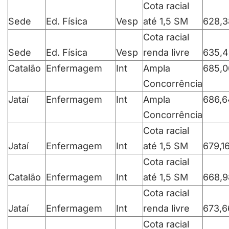
Cota racial
Sede
Ed. Física
Vesp
até 1,5 SM
628,3
Cota racial
Sede
Ed. Física
Vesp
renda livre
635,4
Catalão
Enfermagem
Int
Ampla
685,0
Concorrência
Jataí
Enfermagem
Int
Ampla
686,6
Concorrência
Cota racial
Jataí
Enfermagem
Int
até 1,5 SM
679,1
Cota racial
Catalão
Enfermagem
Int
até 1,5 SM
668,9
Cota racial
Jataí
Enfermagem
Int
renda livre
673,6
Cota racial