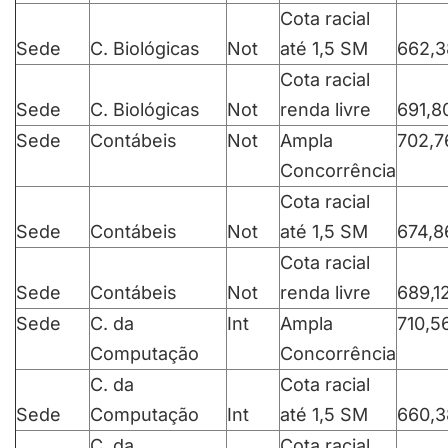
Cota racial
Sede
C. Biológicas
Not
até 1,5 SM
662,3
Cota racial
Sede
C. Biológicas
Not
renda livre
691,8
Sede
Contábeis
Not
Ampla
702,7
Concorrência
Cota racial
Sede
Contábeis
Not
até 1,5 SM
674,8
Cota racial
Sede
Contábeis
Not
renda livre
689,1
Sede
C. da
Int
Ampla
710,5
Computação
Concorrência
C. da
Cota racial
Sede
Computação
Int
até 1,5 SM
660,3
C. da
Cota racial