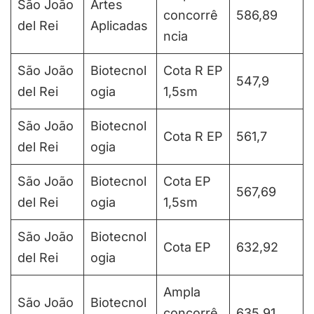
São João
Artes
concorrê
586,89
del Rei
Aplicadas
ncia
São João
Biotecnol
Cota R EP
547,9
del Rei
ogia
1,5sm
São João
Biotecnol
Cota R EP
561,7
del Rei
ogia
São João
Biotecnol
Cota EP
567,69
del Rei
ogia
1,5sm
São João
Biotecnol
Cota EP
632,92
del Rei
ogia
Ampla
São João
Biotecnol
concorrê
635,91