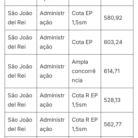
São João
Administr
Cota EP
580,92
del Rei
ação
1,5sm
São João
Administr
Cota EP
603,24
del Rei
ação
Ampla
São João
Administr
concorrê
614,71
del Rei
ação
ncia
São João
Administr
Cota R EP
528,13
del Rei
ação
1,5sm
São João
Administr
Cota R EP
562,77
del Rei
ação
1,5sm