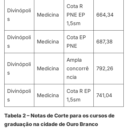
Cota R
Divinópoli
Medicina
PNE EP
664,34
s
1,5sm
Divinópoli
Cota EP
Medicina
687,38
s
PNE
Ampla
Divinópoli
Medicina
concorrê
792,26
s
ncia
Divinópoli
Cota R EP
Medicina
741,04
s
1,5sm
Tabela 2 – Notas de Corte para os cursos de
graduação na cidade de Ouro Branco