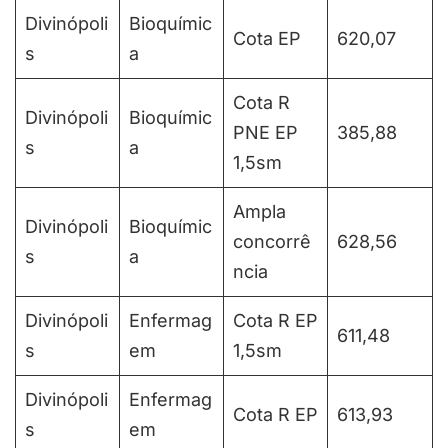
Divinópoli
Bioquímic
Cota EP
620,07
s
a
Cota R
Divinópoli
Bioquímic
PNE EP
385,88
s
a
1,5sm
Ampla
Divinópoli
Bioquímic
concorrê
628,56
s
a
ncia
Divinópoli
Enfermag
Cota R EP
611,48
s
em
1,5sm
Divinópoli
Enfermag
Cota R EP
613,93
s
em