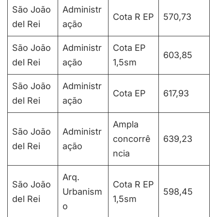
São João
Administr
Cota R EP
570,73
del Rei
ação
São João
Administr
Cota EP
603,85
del Rei
ação
1,5sm
São João
Administr
Cota EP
617,93
del Rei
ação
Ampla
São João
Administr
concorrê
639,23
del Rei
ação
ncia
Arq.
São João
Cota R EP
Urbanism
598,45
del Rei
1,5sm
o