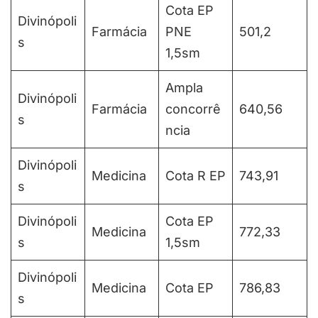
Cota EP
Divinópoli
Farmácia
PNE
501,2
s
1,5sm
Ampla
Divinópoli
Farmácia
concorrê
640,56
s
ncia
Divinópoli
Medicina
Cota R EP
743,91
s
Divinópoli
Cota EP
Medicina
772,33
s
1,5sm
Divinópoli
Medicina
Cota EP
786,83
s