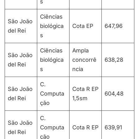
s
Ciências
São João
biológica
Cota EP
647,96
del Rei
s
Ciências
Ampla
São João
biológica
concorrê
638,28
del Rei
s
ncia
C.
São João
Cota R EP
Computa
604,48
del Rei
1,5sm
ção
C.
São João
Computa
Cota R EP
639,91
del Rei
ção