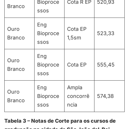
Bioproce
Cota R EP
520,93
Branco
ssos
Eng
Ouro
Cota EP
Bioproce
523,33
Branco
1,5sm
ssos
Eng
Ouro
Bioproce
Cota EP
555,45
Branco
ssos
Eng
Ampla
Ouro
Bioproce
concorrê
574,38
Branco
ssos
ncia
Tabela 3 – Notas de Corte para os cursos de