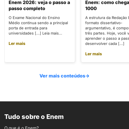
Enem 2026: veja o passo a
Enem: como chegar
passo completo
1000
O Exame Nacional do Ensino
A estrutura da Redação
Médio continua sendo a principal
formato dissertativo-
porta de entrada para
argumentativo, é compo
universidades [...] Leia mais...
três partes. Hoje, você v
aprender o passo a pas
Ler mais
desenvolver cada [...]
Ler mais
Ver mais conteúdos
→
Tudo sobre o Enem
O que é o Enem?