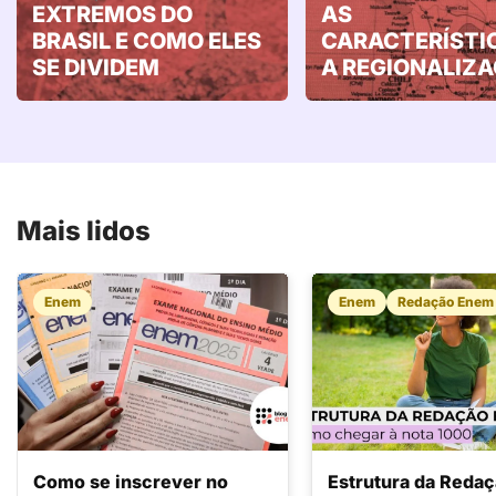
EXTREMOS DO
AS
BRASIL E COMO ELES
CARACTERÍSTI
SE DIVIDEM
A REGIONALIZ
Mais lidos
Enem
Enem
Redação Enem
Como se inscrever no
Estrutura da Reda