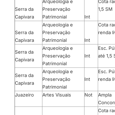
Arqueologia e
Cota rac
Serra da
Preservação
1,5 SM
Capivara
Patrimonial
Int
Arqueologia e
Cota rac
Serra da
Preservação
renda l
Capivara
Patrimonial
Int
Arqueologia e
Esc. Pú
Serra da
Preservação
Int
até 1,5
Capivara
Patrimonial
Arqueologia e
Esc. Pú
Serra da
Preservação
Int
renda l
Capivara
Patrimonial
Juazeiro
Artes Visuais
Not
Ampla
Concor
Cota rac