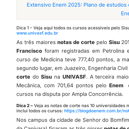
Extensivo Enem 2025: Plano de estudos 
En
Dica 1 – Veja aqui todos os cursos acessíveis pelo S
www.univasf.edu.br
As três maiores
notas de corte
pelo
Sisu
201
Francisco
foram registradas em Petrolina 
curso de Medicina teve 777,40 pontos, a m
segundo lugar, em Juazeiro, Engenharia Civil
corte
do
Sisu
na
UNIVASF
. A terceira mai
Mecânica, com 701,64 pontos pelo
Enem
cursos na disputa por Ampla Concorrência.
Dica 2 –
Veja as notas de corte nas 10 universidades m
inclui todos os cursos:
https://blogdoenem.com.br/not
Nos campus da cidade de Senhor do Bomfim
da Capivara) ficaram as três piores
notas de 