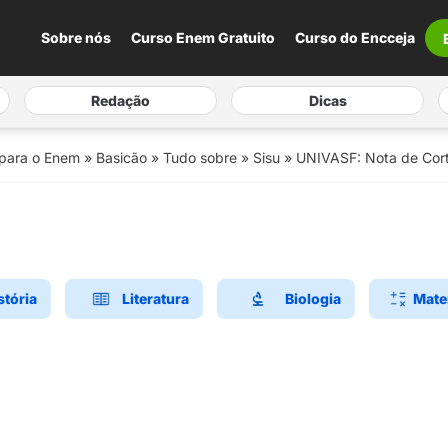
Sobre nós
Curso Enem Gratuito
Curso do Encceja
Redação
Dicas
 para o Enem
»
Basicão
»
Tudo sobre
»
Sisu
»
UNIVASF: Nota de Corte
stória
Literatura
Biologia
Mate