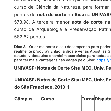
curso de Ciência da Natureza, para formar
pontos de
nota de corte
no
Sisu
na
UNIVAS
578,98. A terceira menor
nota de corte
n
curso de Arqueologia e Preservação Patri
582.62 pontos.
Dica 3 –
Quer melhorar o seu desempenho para poder e
realmente procura? Então, a dica é ver as Apostilas G
estudo, videoaulas e também exercícios para todas a
para ter mais vantagens nas vagas pelo Sisu:
https:/
UNIVASF: Notas de Corte Sisu MEC. Univ. Fe
UNIVASF: Notas de Corte Sisu MEC. Univ. Fe
do São Francisco. 2013-1
Câmpus
Curso
Turno
Disput