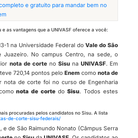
completo e gratuito para mandar bem no
em
isu e as vantagens que a UNIVASF oferece a você:
3-1 na Universidade Federal do
Vale do São
e Juazeiro. No campus Centro, na sede, o
aior
nota de corte
no
Sisu
na
UNIVASF
. Em
 teve 720,14 pontos pelo
Enem
como
nota de
or nota de corte foi no curso de Engenharia
como
nota de corte
do
Sisu
. Todos estes
ais procuradas pelos candidatos no Sisu. A lista
as-de-corte-sisu-federais/
, e de São Raimundo Nonato (Câmpus Serra
corte
no
Sisu
da
UNIVASF
. Os candidatos ao