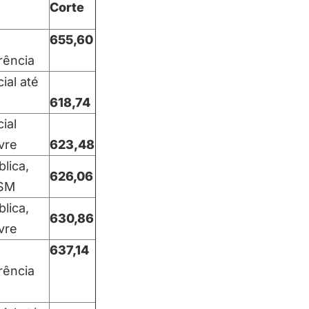
Corte
655,60
rência
ial até
618,74
ial
ivre
623,48
blica,
626,06
 SM
blica,
630,86
ivre
637,14
rência