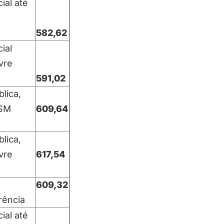
ial até
582,62
ial
ivre
591,02
blica,
 SM
609,64
blica,
ivre
617,54
609,32
rência
ial até