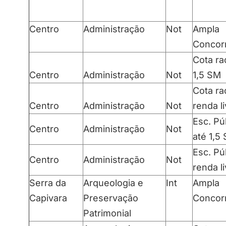
Centro
Administração
Not
Ampla
Concor
Cota rac
Centro
Administração
Not
1,5 SM
Cota rac
Centro
Administração
Not
renda l
Esc. Pú
Centro
Administração
Not
até 1,5
Esc. Pú
Centro
Administração
Not
renda l
Serra da
Arqueologia e
Int
Ampla
Capivara
Preservação
Concor
Patrimonial