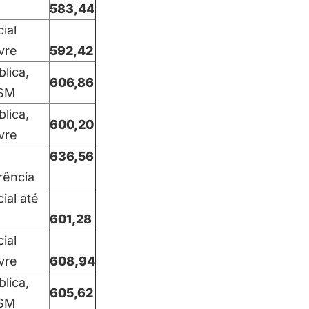
583,44
ial
ivre
592,42
blica,
606,86
 SM
blica,
600,20
ivre
636,56
rência
ial até
601,28
ial
ivre
608,94
blica,
605,62
 SM