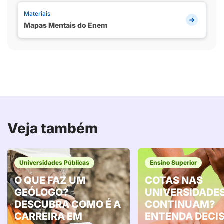
Materiais
Mapas Mentais do Enem
Veja também
Universidades Públicas
Ensino Superior
O QUE FAZ UM
COTAS NAS
GEÓLOGO?
UNIVERSIDADE
DESCUBRA COMO É A
CONTINUAM?
CARREIRA EM
ENTENDA DECI