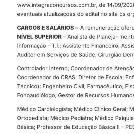
www.integraconcursos.com.br, de 14/09/2020 
eventuais atualizações do edital no site os 
CARGOS E SALÁRIOS –
A remuneração oferec
NÍVEL SUPERIOR
– Analista de Planeja- ment
Informação – T.I.; Assistente Financeiro; Ass
Auditor em Serviços de Saúde; Cirurgião Dent
Controlador Interno; Coordenador de Atençã
Coordenador do CRAS; Diretor de Escola; En
Técnico); Engenheiro Civil; Farmacêutico; Fis
Fonoaudiólogo; Gestor de Recursos Humano
Médico Cardiologista; Médico Clínico Geral; 
Ortopedista; Médico Pediatra; Médico Psiqui
Básica; Professor de Educação Básica II – PEB