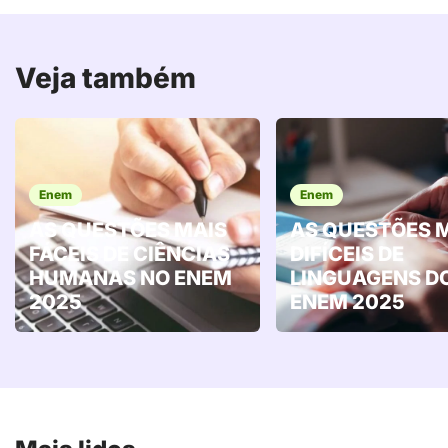
Veja também
Enem
Enem
AS QUESTÕES MAIS
AS QUESTÕES 
FÁCEIS DE CIÊNCIAS
DIFÍCEIS DE
HUMANAS NO ENEM
LINGUAGENS D
2025
ENEM 2025