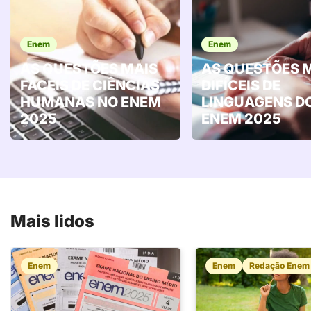
Enem
Enem
AS QUESTÕES MAIS
AS QUESTÕES 
FÁCEIS DE CIÊNCIAS
DIFÍCEIS DE
HUMANAS NO ENEM
LINGUAGENS D
2025
ENEM 2025
Mais lidos
Enem
Enem
Redação Enem