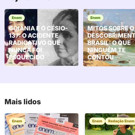
Enem
Enem
GOIÂNIA E O CÉSIO-
MITOS SOBRE O
137: O ACIDENTE
DESCOBRIMENT
RADIOATIVO QUE
BRASIL: O QUE
NUNCA FOI
NINGUÉM TE
ESQUECIDO
CONTOU
Mais lidos
Enem
Enem
Redação Enem