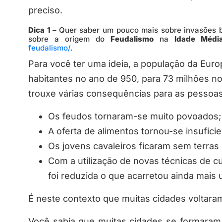
preciso.
Dica 1 –
Quer saber um pouco mais sobre invasões b
sobre a origem do
Feudalismo
na
Idade Médi
feudalismo/
.
Para você ter uma ideia, a população da Eur
habitantes no ano de 950, para 73 milhões n
trouxe várias consequências para as pesso
Os feudos tornaram-se muito povoados;
A oferta de alimentos tornou-se insufici
Os jovens cavaleiros ficaram sem terras
Com a utilização de novas técnicas de cul
foi reduzida o que acarretou ainda mais
É neste contexto que muitas cidades voltar
Você sabia que muitas cidades se formaram 