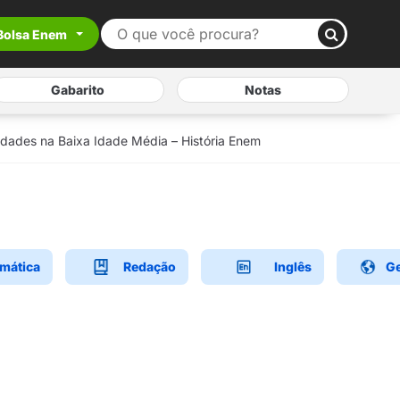
Bolsa Enem
Gabarito
Notas
idades na Baixa Idade Média – História Enem
mática
Redação
Inglês
Ge