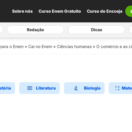
Sobre nós
Curso Enem Gratuito
Curso do Encceja
Redação
Dicas
 para o Enem
»
Cai no Enem
»
Ciências humanas
»
O comércio e as c
stória
Literatura
Biologia
Mate