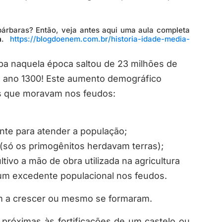
árbaras? Então, veja antes aqui uma aula completa
a
.
https://blogdoenem.com.br/historia-idade-media-
opa naquela época saltou de 23 milhões de
o ano 1300! Este aumento demográfico
as que moravam nos feudos:
ente para atender a população;
 (só os primogênitos herdavam terras);
tivo a mão de obra utilizada na agricultura
 um excedente populacional nos feudos.
am a crescer ou mesmo se formaram.
próximas às fortificações de um castelo ou