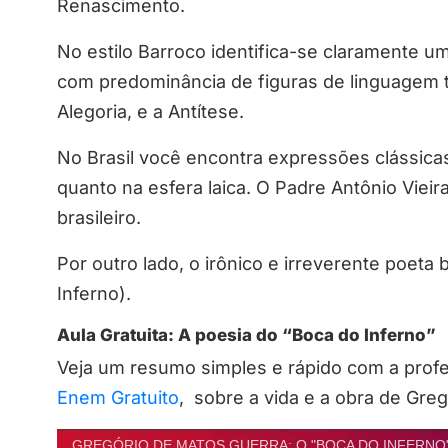
Renascimento.
No estilo Barroco identifica-se claramente u
com predominância de figuras de linguagem t
Alegoria, e a Antítese.
No Brasil você encontra expressões clássicas 
quanto na esfera laica. O Padre Antônio Viei
brasileiro.
Por outro lado, o irônico e irreverente poet
Inferno).
Aula Gratuita: A poesia do “Boca do Inferno”
Veja um resumo simples e rápido com a prof
Enem Gratuito
, sobre a vida e a obra de Gre
GREGÓRIO DE MATOS GUERRA: O "BOCA DO INFERNO" | B