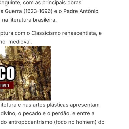
eguinte, com as principais obras
s Guerra (1623-1696) e o Padre Antônio
a literatura brasileira.
uptura com o Classicismo renascentista, e
mo medieval.
uitetura e nas artes plásticas apresentam
ivino, o pecado e o perdão, e entre a
a do antropocentrismo (foco no homem) do