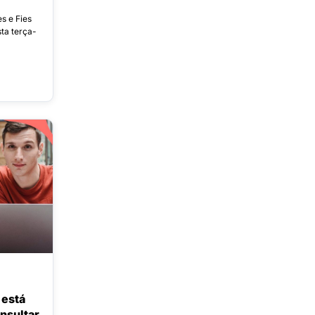
es e Fies
ta terça-
 está
nsultar