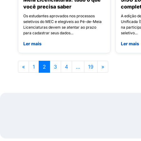
você precisa saber
comple
Os estudantes aprovados nos processos
A edição d
seletivos do MEC e elegíveis ao Pé-de-Meia
Unificada 
Licenciaturas devem se atentar ao prazo
na partici
para cadastrar seus dados...
seletivo...
Ler mais
Ler mais
«
1
2
3
4
…
19
»