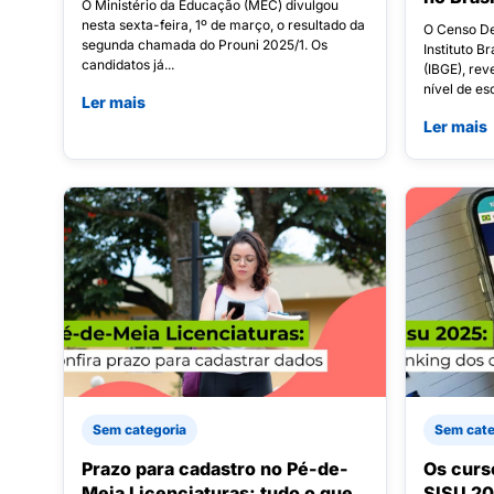
O Ministério da Educação (MEC) divulgou
nesta sexta-feira, 1º de março, o resultado da
O Censo De
segunda chamada do Prouni 2025/1. Os
Instituto Br
candidatos já...
(IBGE), rev
nível de es
Ler mais
Ler mais
Sem categoria
Sem cate
Prazo para cadastro no Pé-de-
Os curs
Meia Licenciaturas: tudo o que
SISU 20