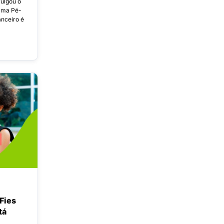
vulgou o
ama Pé-
anceiro é
 Fies
tá