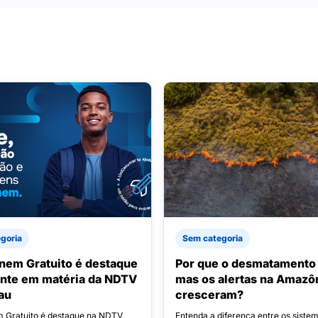
goria
Sem categoria
nem Gratuito é destaque
Por que o desmatamento 
nte em matéria da NDTV
mas os alertas na Amazô
au
cresceram?
 Gratuito é destaque na NDTV
Entenda a diferença entre os siste