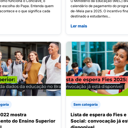
omo funciona o Conclave, o
O Ministério da Educação (MEC) di
e escolha do Papa. Entenda quem
calendário de pagamento do progr
acontece e o que significa cada
de-Meia para 2025. O incentivo fin
destinado a estudantes...
Ler mais
goria
Sem categoria
2022 mostra
Lista de espera do Fies e
ento do Ensino Superior
Social: convocação já es
l
disponível