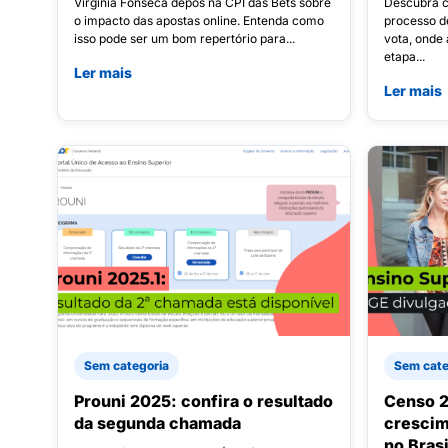
Virginia Fonseca depôs na CPI das Bets sobre
Descubra c
o impacto das apostas online. Entenda como
processo d
isso pode ser um bom repertório para...
vota, onde 
etapa...
Ler mais
Ler mais
Sem categoria
Sem cate
Prouni 2025: confira o resultado
Censo 
da segunda chamada
crescim
no Brasi