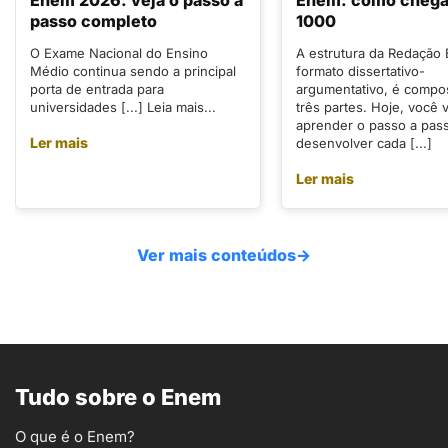
Enem 2026: veja o passo a
Enem: como chegar
passo completo
1000
O Exame Nacional do Ensino
A estrutura da Redação
Médio continua sendo a principal
formato dissertativo-
porta de entrada para
argumentativo, é compo
universidades [...] Leia mais...
três partes. Hoje, você v
aprender o passo a pas
Ler mais
desenvolver cada [...]
Ler mais
Ver mais conteúdos
→
Tudo sobre o Enem
O que é o Enem?