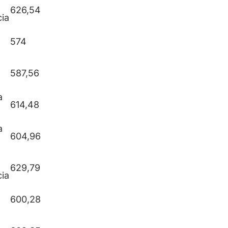
626,54
ia
574
587,56
a
614,48
a
604,96
629,79
ia
600,28