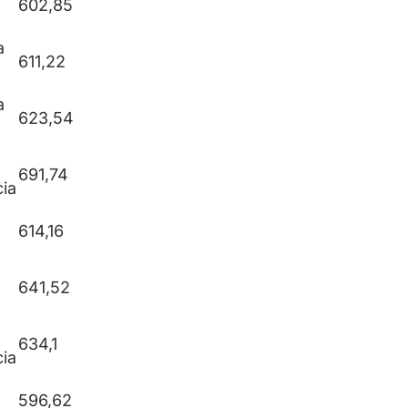
602,85
a
611,22
a
623,54
691,74
ia
614,16
641,52
634,1
ia
596,62