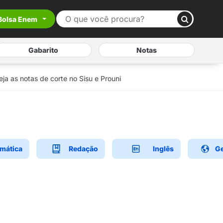
Bolsa Enem
Gabarito
Notas
eja as notas de corte no Sisu e Prouni
mática
Redação
Inglês
Ge