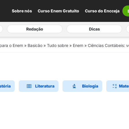
Sobre nós
Curso Enem Gratuito
Curso do Encceja
Redação
Dicas
 para o Enem
»
Basicão
»
Tudo sobre
»
Enem
»
Ciências Contábeis: v
stória
Literatura
Biologia
Mate