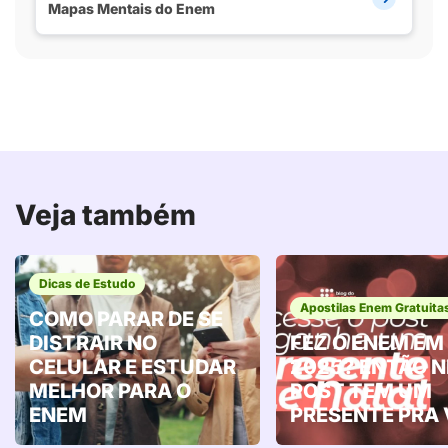
Mapas Mentais do Enem
Veja também
Dicas de Estudo
Apostilas Enem Gratuita
COMO PARAR DE SE
DISTRAIR NO
FEZ O ENEM EM
CELULAR E ESTUDAR
2025? ENTÃO 
MELHOR PARA O
POST TEM UM
ENEM
PRESENTE PRA 