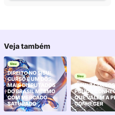
Veja também
Sisu
DIREITO NO SISU:
Sisu
CURSO É UM DOS
MAIS DISPUTADOS
SISU: 7 CURSOS
DO BRASIL MESMO
POUCO CONHE
COM MERCADO
QUE VALEM A 
SATURADO
CONHECER