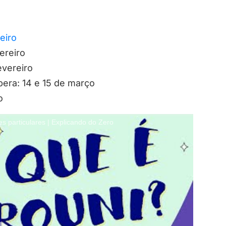
eiro
ereiro
evereiro
pera: 14 e 15 de março
o
particulares | Explicando do Zero