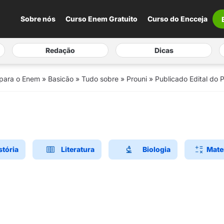
Sobre nós
Curso Enem Gratuito
Curso do Encceja
Redação
Dicas
 para o Enem
»
Basicão
»
Tudo sobre
»
Prouni
»
Publicado Edital do 
stória
Literatura
Biologia
Mate