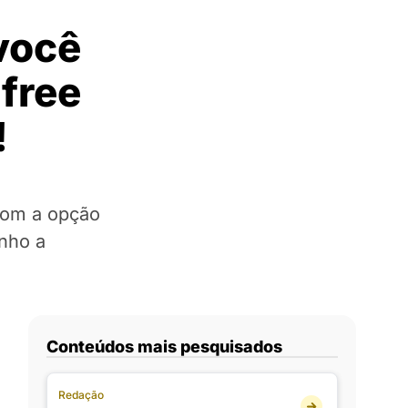
você
free
!
 com a opção
inho a
Conteúdos mais pesquisados
Redação