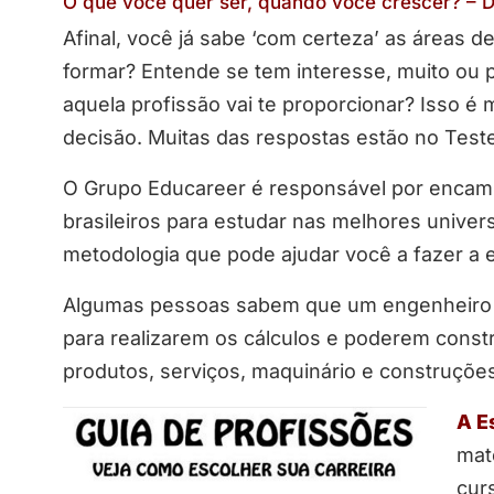
O que você quer ser, quando você crescer? – D
Afinal, você já sabe ‘com certeza’ as áreas 
formar? Entende se tem interesse, muito ou 
aquela profissão vai te proporcionar? Isso é
decisão. Muitas das respostas estão no Teste
O Grupo Educareer é responsável por encam
brasileiros para estudar nas melhores univer
metodologia que pode ajudar você a fazer a e
Algumas pessoas sabem que um engenheiro p
para realizarem os cálculos e poderem constru
produtos, serviços, maquinário e construçõe
A E
mat
cur