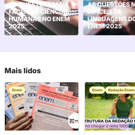
AS QUESTÕES MAIS
AS QUESTÕES 
FÁCEIS DE CIÊNCIAS
DIFÍCEIS DE
HUMANAS NO ENEM
LINGUAGENS D
2025
ENEM 2025
Mais lidos
Enem
Enem
Redação Enem