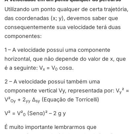
Utilizando um ponto qualquer de certa trajetória,
das coordenadas (x; y), devemos saber que
consequentemente sua velocidade terá duas
componentes:
1 – A velocidade possui uma componente
horizontal, que não depende do valor de x, que
é a seguinte: V
= V
cosα.
x
0
2 – A velocidade possui também uma
componente vertical Vy, representada por: V
² =
y
V²
+ 2
Δ
(Equação de Torricelli)
Oy
yy
sy
V² = V²
(Senα)² – 2 g y
0
É muito importante lembrarmos que