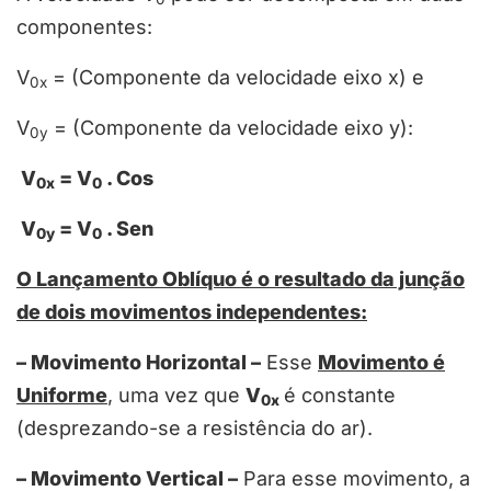
componentes:
V
= (Componente da velocidade eixo x) e
0x
V
= (Componente da velocidade eixo y):
0y
V
= V
. Cos
0x
0
V
= V
. Sen
0y
0
O Lançamento Oblíquo é o resultado da junção
de dois movimentos independentes:
– Movimento Horizontal –
Esse
Movimento é
Uniforme
, uma vez que
V
é constante
0x
(desprezando-se a resistência do ar).
– Movimento Vertical –
Para esse movimento, a