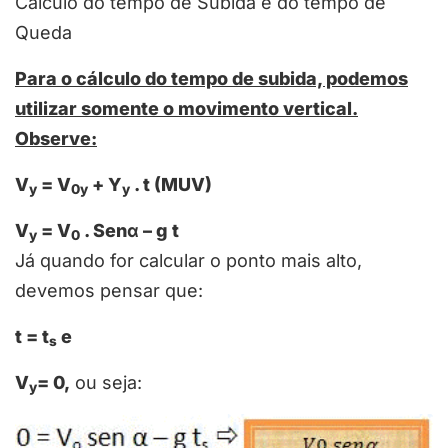
Cálculo do tempo de Subida e do tempo de
Queda
Para o cálculo do tempo de subida, podemos
utilizar somente o movimento vertical.
Observe:
V
= V
+ Y
. t (MUV)
y
0y
y
V
= V
. Sen
α
– g t
y
0
Já quando for calcular o ponto mais alto,
devemos pensar que:
t = t
e
s
V
= 0,
ou seja:
y