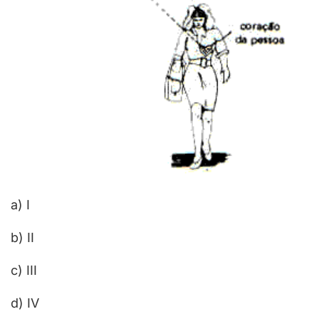
a) I
b) II
c) III
d) IV