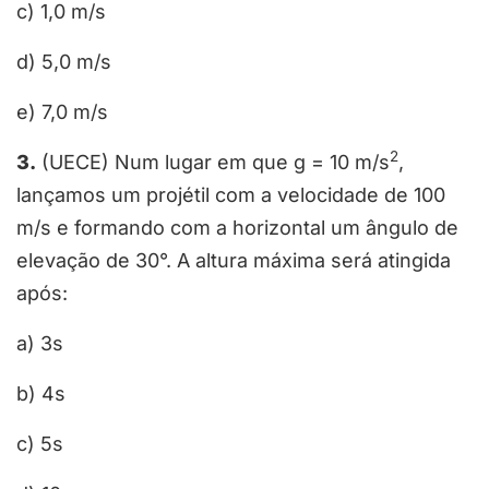
c) 1,0 m/s
d) 5,0 m/s
e) 7,0 m/s
2
3.
(UECE) Num lugar em que g = 10 m/s
,
lançamos um projétil com a velocidade de 100
m/s e formando com a horizontal um ângulo de
elevação de 30°. A altura máxima será atingida
após:
a) 3s
b) 4s
c) 5s