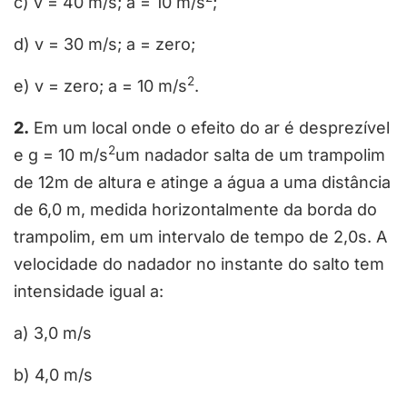
c) v = 40 m/s; a = 10 m/s
;
d) v = 30 m/s; a = zero;
2
e) v = zero; a = 10 m/s
.
2.
Em um local onde o efeito do ar é desprezível
2
e g = 10 m/s
um nadador salta de um trampolim
de 12m de altura e atinge a água a uma distância
de 6,0 m, medida horizontalmente da borda do
trampolim, em um intervalo de tempo de 2,0s. A
velocidade do nadador no instante do salto tem
intensidade igual a:
a) 3,0 m/s
b) 4,0 m/s