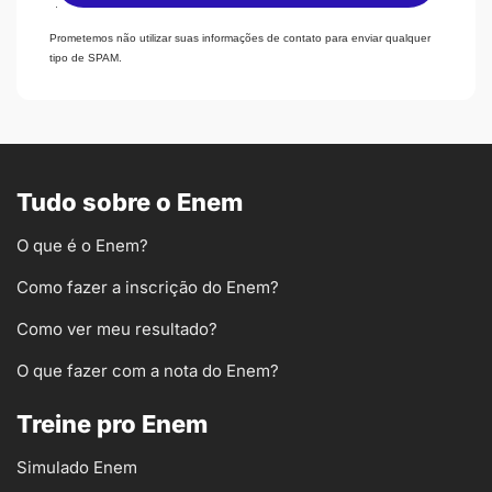
.
Prometemos não utilizar suas informações de contato para enviar qualquer
tipo de SPAM.
Tudo sobre o Enem
O que é o Enem?
Como fazer a inscrição do Enem?
Como ver meu resultado?
O que fazer com a nota do Enem?
Treine pro Enem
Simulado Enem