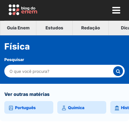
Guia Enem
Estudos
Redação
Dic
Física
Pesquisar
Ver outras matérias
Português
Química
Hist