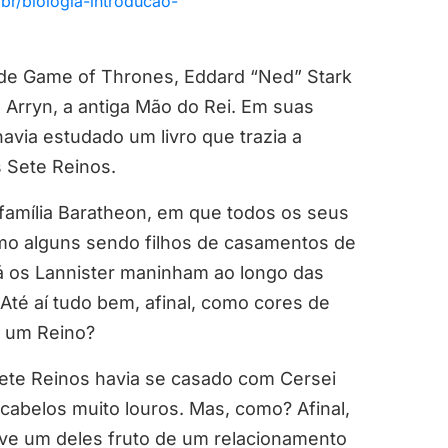
br/biologia-introducao-
) de Game of Thrones, Eddard “Ned” Stark
 Arryn, a antiga Mão do Rei. Em suas
via estudado um livro que trazia a
s Sete Reinos.
família Baratheon, em que todos os seus
o alguns sendo filhos de casamentos de
á os Lannister maninham ao longo das
té aí tudo bem, afinal, como cores de
e um Reino?
ete Reinos havia se casado com Cersei
m cabelos muito louros. Mas, como? Afinal,
ive um deles fruto de um relacionamento