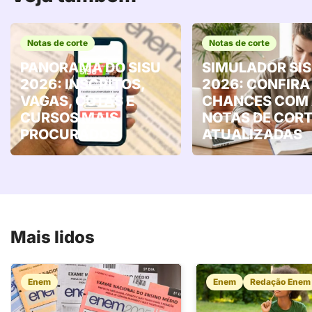
Notas de corte
Notas de corte
PANORAMA DO SISU
SIMULADOR SI
2026: INSCRITOS,
2026: CONFIRA
VAGAS, COTAS E
CHANCES COM
CURSOS MAIS
NOTAS DE COR
PROCURADOS
ATUALIZADAS
Mais lidos
Enem
Enem
Redação Enem