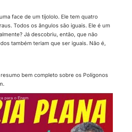
ma face de um tijololo. Ele tem quatro
raus. Todos os ângulos são iguais. Ele é um
talmente? Já descobriu, então, que não
ados também teriam que ser iguais. Não é,
m resumo bem completo sobre os Polígonos
m.
a para o Enem