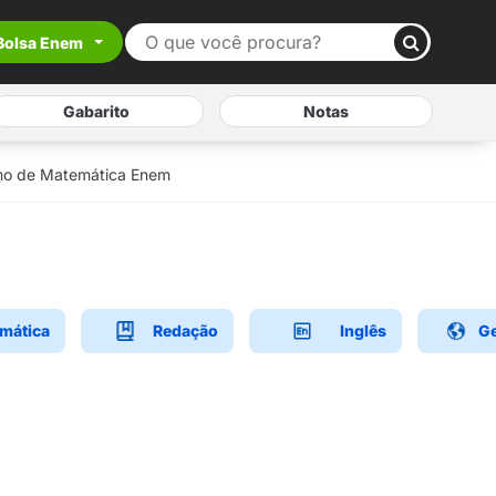
Bolsa Enem
Gabarito
Notas
umo de Matemática Enem
mática
Redação
Inglês
Ge