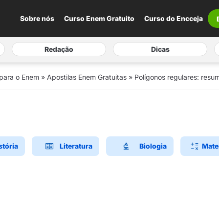
Sobre nós
Curso Enem Gratuito
Curso do Encceja
Redação
Dicas
 para o Enem
»
Apostilas Enem Gratuitas
»
Polígonos regulares: res
stória
Literatura
Biologia
Mate