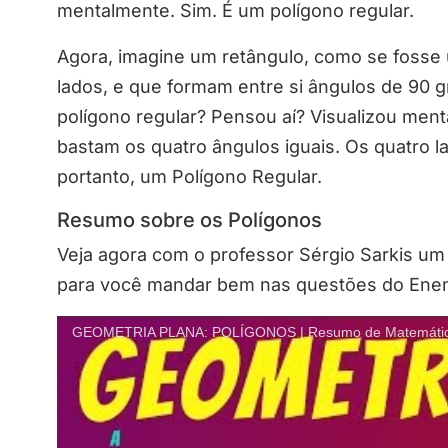
mentalmente. Sim. É um polígono regular.
Agora, imagine um retângulo, como se fosse u
lados, e que formam entre si ângulos de 90 g
polígono regular? Pensou aí? Visualizou men
bastam os quatro ângulos iguais. Os quatro l
portanto, um Polígono Regular.
Resumo sobre os Polígonos
Veja agora com o professor Sérgio Sarkis u
para você mandar bem nas questões do Ene
GEOMETRIA PLANA: POLÍGONOS | Resumo de Matemátic