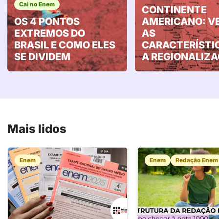
Cai no Enem
CONTINENTE
OS 4 PONTOS
AMERICANO: V
EXTREMOS DO
AS
BRASIL E COMO ELES
CARACTERÍSTI
SE DIVIDEM
A REGIONALIZ
Mais lidos
Enem
Enem
Redação Enem