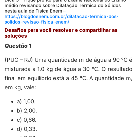
médio revisando sobre Dilatação Térmica do Sólidos
nesta aula de Física Enem –
https://blogdoenem.com.br/dilatacao-termica-dos-
solidos-revisao-fisica-enem/
Desafios para você resolver e compartilhar as
soluções
Questão 1
(PUC – RJ) Uma quantidade
m
de água a 90 °C é
misturada a 1,0 kg de água a 30 °C. O resultado
final em equilíbrio está a 45 °C. A quantidade
m
,
em kg, vale:
a) 1,00.
b) 2,00.
c) 0,66.
d) 0,33.