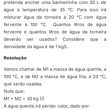
pretende encher uma banheirinha com 30 L de
água à temperatura de 35 °C. Para isso irá
misturar água da torneira a 20 °C com água
fervente a 100 °C. Quantos litros de água
fervente e quantos litros de água da torneira
deverão ser usados? Considere que a
densidade da água é de 1 kg/L.
Resolução
Vamos chamar de
M
1
a massa de água quente, a
100 °C, e de
M
2
a massa de água fria, a 20 °C,
que serão usadas.
Note que:
M
1
+ M
2
= 30 kg (I)
A água quente irá perder calor, dado por: