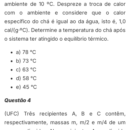
ambiente de 10 ºC. Despreze a troca de calor
com o ambiente e considere que o calor
específico do chá é igual ao da água, isto é, 1,0
cal/(g·
ºC). Determine a temperatura do chá após
o sistema ter atingido o equilíbrio térmico.
a) 78 °C
b) 73 °C
c) 63 °C
d) 58 °C
e) 45 °C
Questão 4
(UFC) Três recipientes
A
,
B
e
C
contêm,
respectivamente, massas
m, m/2
e
m/4
de um