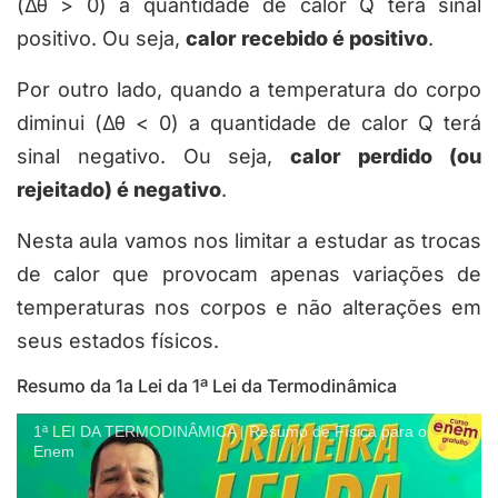
(
Δθ
>
0
) a quantidade de calor
Q
terá sinal
positivo. Ou seja,
calor recebido é positivo
.
Por outro lado, quando a temperatura do corpo
diminui (
Δθ
<
0
) a quantidade de calor
Q
terá
sinal negativo. Ou seja,
calor perdido (ou
rejeitado) é negativo
.
Nesta aula vamos nos limitar a estudar as trocas
de calor que provocam apenas variações de
temperaturas nos corpos e não alterações em
seus estados físicos.
Resumo da 1a Lei da 1ª Lei da Termodinâmica
1ª LEI DA TERMODINÂMICA | Resumo de Física para o
Enem