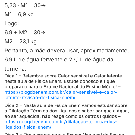
5,33 · M
1
= 30→
M
1
= 6,9 kg
Logo:
6,9 + M
2
= 30→
M
2
= 23,1 kg
Portanto, a mãe deverá usar, aproximadamente,
6,9 L de água fervente e 23,1 L de água da
torneira.
Dica 1 – Relembre sobre Calor sensível e Calor latente
nesta aula de Física Enem. Estude conosco e fique
preparado para o Exame Nacional do Ensino Médio! –
https://blogdoenem.com.br/calor-sensivel-e-calor-
latente-revisao-de-fisica-enem/
Dica 2 – Nesta aula de Física Enem vamos estudar sobre
a Dilatação Térmica dos Líquidos e saber por que a água,
ao ser aquecida, não reage como os outros líquidos –
https://blogdoenem.com.br/dilatacao-termica-dos-
liquidos-fisica-enem/
Dica 3 – Fique pronto para o Exame Nacional do Ensino