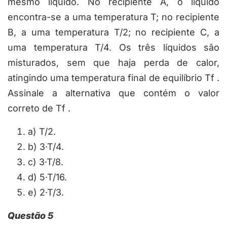
mesmo líquido. No recipiente
A
, o líquido
encontra-se a uma temperatura
T
; no recipiente
B
, a uma temperatura
T/2
; no recipiente
C
, a
uma temperatura
T/4
. Os três líquidos são
misturados, sem que haja perda de calor,
atingindo uma temperatura final de equilíbrio
T
f
.
Assinale a alternativa que contém o valor
correto de
T
f
.
a) T/2.
b) 3·T/4.
c) 3·T/8.
d) 5·T/16.
e) 2·T/3.
Questão 5