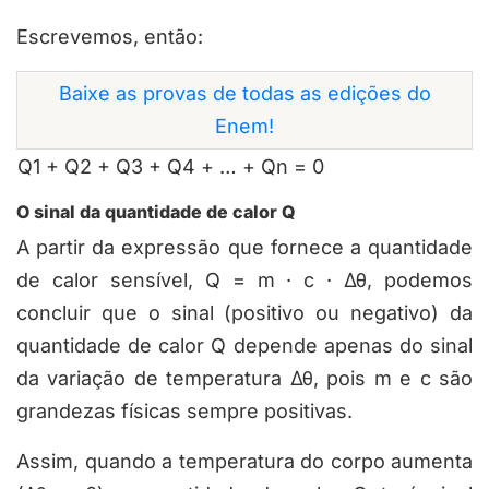
Escrevemos, então:
Baixe as provas de todas as edições do
Enem!
Q
1
+ Q
2
+ Q
3
+ Q
4
+ … + Q
n
=
0
O sinal da quantidade de calor Q
A partir da expressão que fornece a quantidade
de calor sensível,
Q = m · c ·
Δθ
, podemos
concluir que o sinal (positivo ou negativo) da
quantidade de calor
Q
depende apenas do sinal
da variação de temperatura
Δθ
, pois
m
e
c
são
grandezas físicas sempre positivas.
Assim, quando a temperatura do corpo aumenta