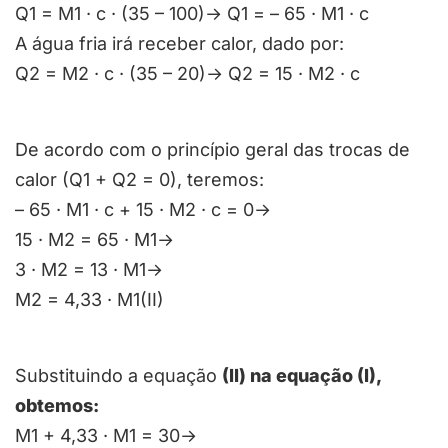
Q
1
= M
1
· c · (35 – 100)→ Q
1
= – 65 · M
1
· c
A água fria irá receber calor, dado por:
Q
2
= M
2
· c · (35 – 20)→ Q
2
= 15 · M
2
· c
De acordo com o princípio geral das trocas de
calor (
Q
1
+ Q
2
= 0
), teremos:
– 65 · M
1
· c + 15 · M
2
· c = 0→
15 · M
2
= 65 · M
1
→
3 · M
2
= 13 · M
1
→
M
2
= 4,33 · M
1
(II)
Substituindo a equação
(II) na equação (I),
obtemos:
M
1
+ 4,33 · M
1
= 30→