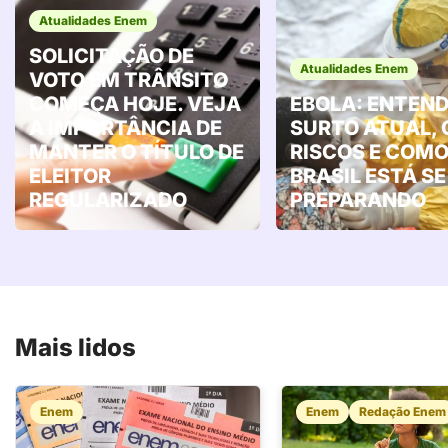
Atualidades Enem
SOLICITAÇÃO DE
Atualidades Enem
VOTO EM TRÂNSITO
COMEÇA HOJE. VEJA
EBOLA: ENTEND
A IMPORTÂNCIA DE
SURTO ATUAL, 
MANTER O TÍTULO DE
RISCOS E COMO
ELEITOR
BRASIL ESTÁ SE
REGULARIZADO
PREPARANDO
Mais lidos
Enem
Enem
Redação Enem