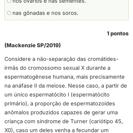
nos ovários e nas sementes.
nas gônadas e nos soros.
1 pontos
(Mackenzie SP/2019)
Considere a não-separação das cromátides-
irmãs do cromossomo sexual X durante a
espermatogênese humana, mais precisamente
na anáfase II da meiose. Nesse caso, a partir de
um único espermatócito I (espermatócito
primário), a proporção de espermatozoides
anômalos produzidos capazes de gerar uma
criança com síndrome de Turner (cariótipo 45,
X0), caso um deles venha a fecundar um