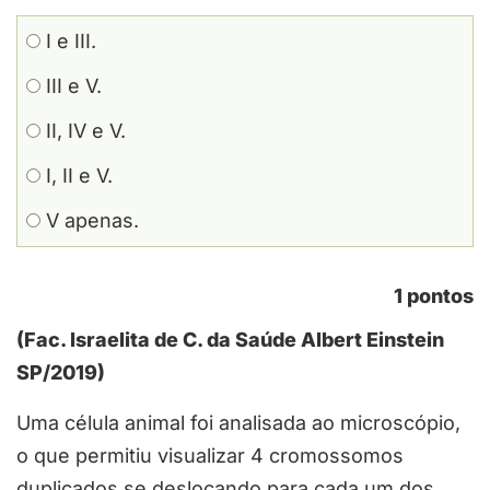
I e III.
III e V.
II, IV e V.
I, II e V.
V apenas.
1 pontos
(Fac. Israelita de C. da Saúde Albert Einstein
SP/2019)
Uma célula animal foi analisada ao microscópio,
o que permitiu visualizar 4 cromossomos
duplicados se deslocando para cada um dos