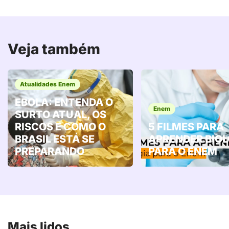
Veja também
Atualidades Enem
EBOLA: ENTENDA O
Enem
SURTO ATUAL, OS
RISCOS E COMO O
5 FILMES PARA
BRASIL ESTÁ SE
APRENDER BIOL
PREPARANDO
PARA O ENEM
Mais lidos