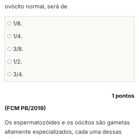
ovócito normal, será de
1/8.
1/4.
3/8.
1/2.
3/4.
1 pontos
(FCM PB/2019)
Os espermatozóides e os oócitos são gametas
altamente especializados, cada uma dessas