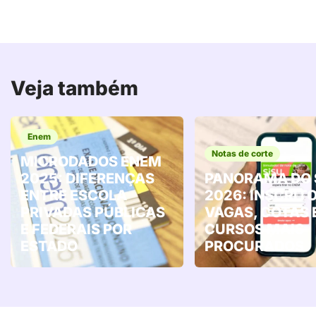
Veja também
Enem
Notas de corte
MICRODADOS ENEM
2025: DIFERENÇAS
PANORAMA DO 
ENTRE ESCOLA
2026: INSCRITO
PRIVADAS PÚBLICAS
VAGAS, COTAS 
E FEDERAIS POR
CURSOS MAIS
ESTADO
PROCURADOS