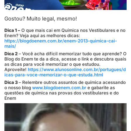
Gostou? Muito legal, mesmo!
Dica 1 –
O que mais cai em Química nos Vestibulares e no
Enem? Veja aqui as melhores dicas:
https://blogdoenem.com.br/enem-2013-quimica-cai-
mais/
Dica 2
– Você acha difícil memorizar tudo que aprende? O
Blog do Enem te da a dica, acesse o link e descubra quais
as dicas para você memorizar o que estudou.
Aproveite!
https://www.alunosonline.com.br/portugues/d
icas-para-voce-memorizar-o-que-estuda.html
Dica 3
– Relembre outros assuntos de química acessando
o nosso blog
www.blogdoenem.com.br
e gabarite as
questões de química nas provas dos vestibulares e do
Enem