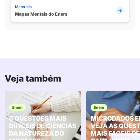
Materiais
Mapas Mentais do Enem
Veja também
Enem
Enem
5 QUESTÕES MAIS
MICRODADOS E
DIFÍCEIS DE CIÊNCIAS
VEJA AS QUES
DA NATUREZA DO
MAIS FÁCEIS DE