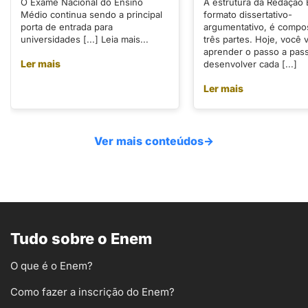
O Exame Nacional do Ensino
A estrutura da Redação
Médio continua sendo a principal
formato dissertativo-
porta de entrada para
argumentativo, é compo
universidades [...] Leia mais...
três partes. Hoje, você v
aprender o passo a pas
Ler mais
desenvolver cada [...]
Ler mais
Ver mais conteúdos
→
Tudo sobre o Enem
O que é o Enem?
Como fazer a inscrição do Enem?