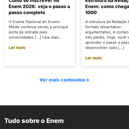
Como se inscrever no
Estrutura da Reda
Enem 2026: veja o passo a
Enem: como chegar
passo completo
1000
O Exame Nacional do Ensino
A estrutura da Redação
Médio continua sendo a principal
formato dissertativo-
porta de entrada para
argumentativo, é compo
universidades [...] Leia mais...
três partes. Hoje, você v
aprender o passo a pas
Ler mais
desenvolver cada [...]
Ler mais
Ver mais conteúdos
→
Tudo sobre o Enem