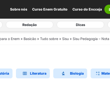
Sobre nós
Curso Enem Gratuito
Curso do Encceja
Redação
Dicas
 para o Enem
»
Basicão
»
Tudo sobre
»
Sisu
»
Sisu Pedagogia – Nota
stória
Literatura
Biologia
Mate