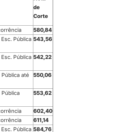
de
Corte
orrência
580,84
 Esc. Pública
543,56
 Esc. Pública
542,22
 Pública até
550,06
 Pública
553,62
orrência
602,40
orrência
611,14
 Esc. Pública
584,76