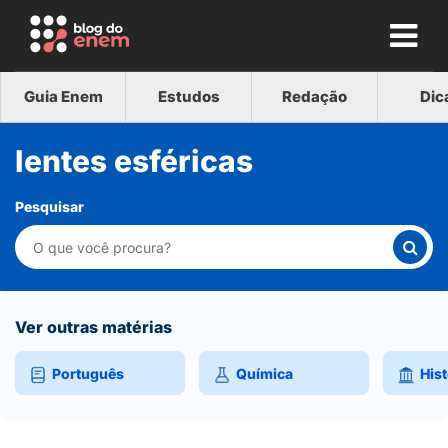
Guia Enem
Estudos
Redação
Dic
lentes esféricas
Pesquisar
Ver outras matérias
Português
Química
Hist