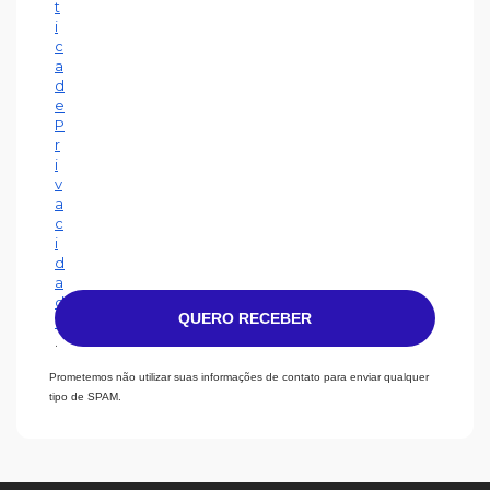
t
i
c
a
d
e
P
r
i
v
a
c
i
d
a
d
QUERO RECEBER
e
.
Prometemos não utilizar suas informações de contato para enviar qualquer
tipo de SPAM.