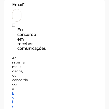
Email*
Eu
concordo
em
receber
comunicações.
Ao
informar
meus
dados,
eu
concordo
com
a
P
o
l
í