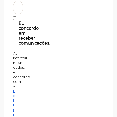
Eu
concordo
em
receber
comunicações.
Ao
informar
meus
dados,
eu
concordo
com
a
P
o
l
í
t
i