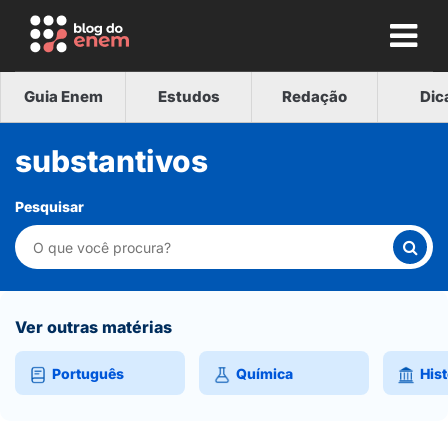
Guia Enem
Estudos
Redação
Dic
substantivos
Pesquisar
Ver outras matérias
Português
Química
Hist