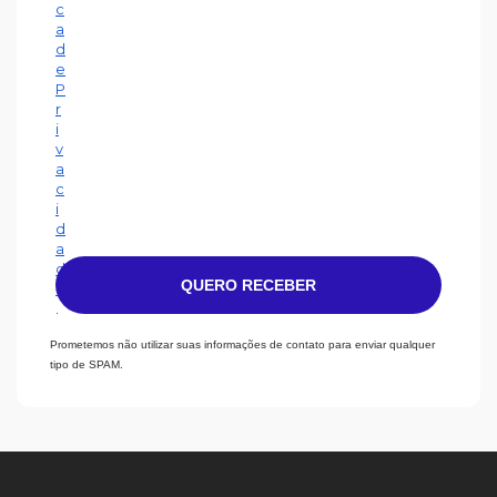
c
a
d
e
P
r
i
v
a
c
i
d
a
d
QUERO RECEBER
e
.
Prometemos não utilizar suas informações de contato para enviar qualquer
tipo de SPAM.