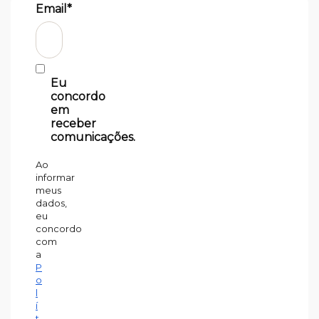
Email*
Eu
concordo
em
receber
comunicações.
Ao
informar
meus
dados,
eu
concordo
com
a
P
o
l
í
t