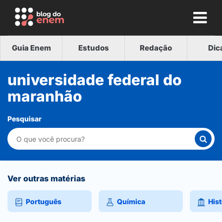
Guia Enem
Estudos
Redação
Dic
universidade federal do
maranhão
Pesquisar
Ver outras matérias
Português
Química
Hist