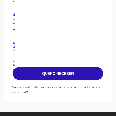
i
c
a
d
e
P
r
i
v
a
c
i
d
a
d
QUERO RECEBER
e
.
Prometemos não utilizar suas informações de contato para enviar qualquer
tipo de SPAM.