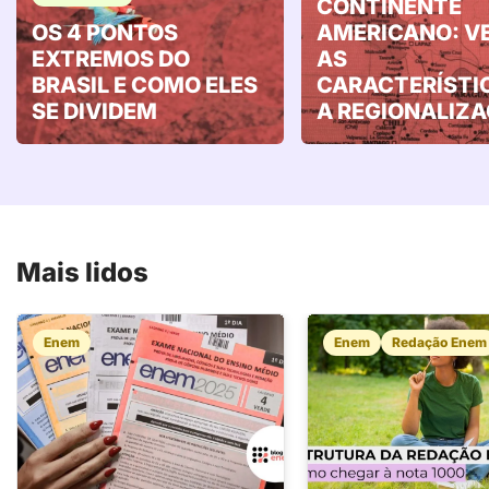
CONTINENTE
OS 4 PONTOS
AMERICANO: V
EXTREMOS DO
AS
BRASIL E COMO ELES
CARACTERÍSTI
SE DIVIDEM
A REGIONALIZ
Mais lidos
Enem
Enem
Redação Enem