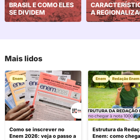
BRASIL E COMO ELES
CARACTERÍSTI
SE DIVIDEM
A REGIONALIZ
Mais lidos
Enem
Enem
Redação Enem
Como se inscrever no
Estrutura da Reda
Enem 2026: veja o passo a
Enem: como chegar