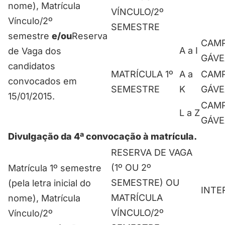
nome), Matrícula
VÍNCULO/2º
Vínculo/2º
SEMESTRE
semestre
e/ou
Reserva
CAM
A a I
de Vaga dos
GÁVE
candidatos
MATRÍCULA 1º
A a
CAM
convocados em
SEMESTRE
K
GÁVE
15/01/2015.
CAM
L a Z
GÁVE
Divulgação da 4ª convocação à matrícula.
RESERVA DE VAGA
(1º OU 2º
Matrícula 1º semestre
SEMESTRE) OU
(pela letra inicial do
INTE
MATRÍCULA
nome), Matrícula
VÍNCULO/2º
Vínculo/2º