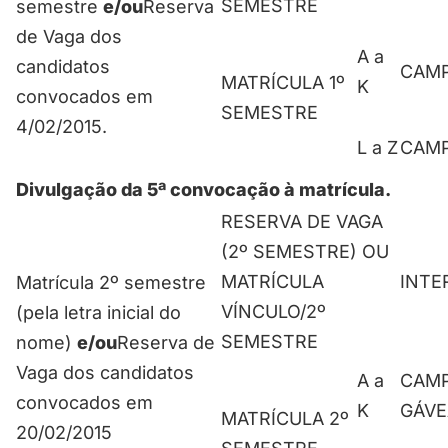
SEMESTRE
semestre
e/ou
Reserva
de Vaga dos
A a
candidatos
CAM
MATRÍCULA 1º
K
convocados em
SEMESTRE
4/02/2015.
L a Z
CAM
Divulgação da 5ª convocação à matrícula.
RESERVA DE VAGA
(2º SEMESTRE) OU
MATRÍCULA
INTE
Matrícula 2º semestre
VÍNCULO/2º
(pela letra inicial do
SEMESTRE
nome)
e/ou
Reserva de
Vaga dos candidatos
A a
CAM
convocados em
K
GÁVE
MATRÍCULA 2º
20/02/2015