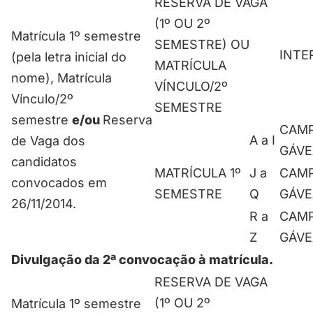
RESERVA DE VAGA
(1º OU 2º
Matrícula 1º semestre
SEMESTRE) OU
INTE
(pela letra inicial do
MATRÍCULA
nome), Matrícula
VÍNCULO/2º
Vínculo/2º
SEMESTRE
semestre
e/ou
Reserva
CAM
A a I
de Vaga dos
GÁVE
candidatos
MATRÍCULA 1º
J a
CAM
convocados em
SEMESTRE
Q
GÁVE
26/11/2014.
R a
CAM
Z
GÁVE
Divulgação da 2ª convocação à matrícula.
RESERVA DE VAGA
(1º OU 2º
Matrícula 1º semestre