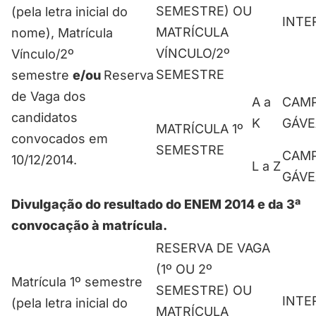
SEMESTRE) OU
(pela letra inicial do
INTE
MATRÍCULA
nome), Matrícula
VÍNCULO/2º
Vínculo/2º
SEMESTRE
semestre
e/ou
Reserva
de Vaga dos
A a
CAM
candidatos
K
GÁVE
MATRÍCULA 1º
convocados em
SEMESTRE
CAM
10/12/2014.
L a Z
GÁVE
Divulgação do resultado do ENEM 2014 e da 3ª
convocação à matrícula.
RESERVA DE VAGA
(1º OU 2º
Matrícula 1º semestre
SEMESTRE) OU
INTE
(pela letra inicial do
MATRÍCULA