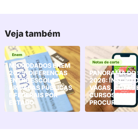
Veja também
Enem
Notas de corte
MICRODADOS ENEM
2025: DIFERENÇAS
PANORAMA DO 
ENTRE ESCOLA
2026: INSCRITO
PRIVADAS PÚBLICAS
VAGAS, COTAS 
E FEDERAIS POR
CURSOS MAIS
ESTADO
PROCURADOS