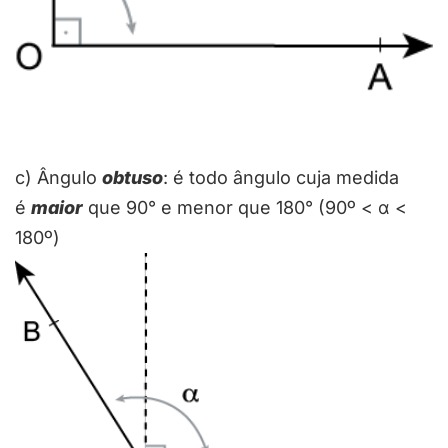
c) Ângulo
obtuso
: é todo ângulo cuja medida
é
maior
que 90° e menor que 180° (90º < α <
180º)