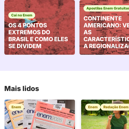
Apostilas Enem Gratuita
Cai no Enem
CONTINENTE
OS 4 PONTOS
AMERICANO: V
EXTREMOS DO
AS
BRASIL E COMO ELES
CARACTERÍSTI
SE DIVIDEM
A REGIONALIZ
Mais lidos
Enem
Enem
Redação Enem