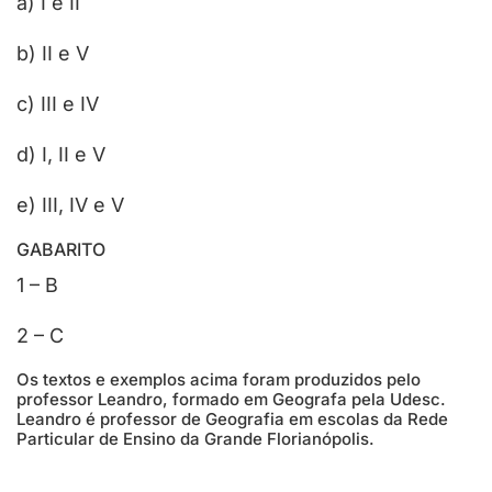
a) I e II
b) II e V
c) III e IV
d) I, II e V
e) III, IV e V
GABARITO
1 – B
2 – C
Os textos e exemplos acima foram produzidos pelo
professor Leandro, formado em Geografa pela Udesc.
Leandro é professor de Geografia em escolas da Rede
Particular de Ensino da Grande Florianópolis.