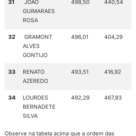
31
JOAO
498,50
440,54
GUIMARAES
ROSA
32
GRAMONT
496,01
404,29
ALVES
GONTIJO
33
RENATO
493,51
416,92
AZEREDO
34
LOURDES
492,29
467,83
BERNADETE
SILVA
Observe na tabela acima que a ordem das