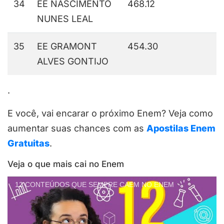
34
EE NASCIMENTO
468.12
NUNES LEAL
35
EE GRAMONT
454.30
ALVES GONTIJO
.
E você, vai encarar o próximo Enem? Veja como
aumentar suas chances com as
Apostilas Enem
Gratuitas
.
Veja o que mais cai no Enem
12 CONTEÚDOS QUE SEMPRE CAEM NO ENEM