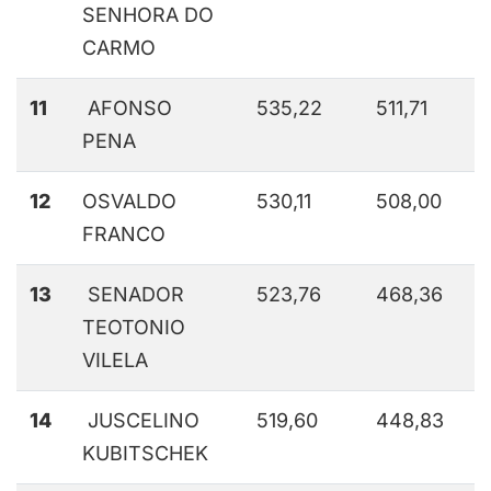
SENHORA DO
CARMO
11
AFONSO
535,22
511,71
PENA
12
OSVALDO
530,11
508,00
FRANCO
13
SENADOR
523,76
468,36
TEOTONIO
VILELA
14
JUSCELINO
519,60
448,83
KUBITSCHEK