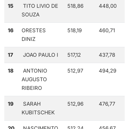
15
TITO LIVIO DE
518,86
448,00
SOUZA
16
ORESTES
518,19
460,71
DINIZ
17
JOAO PAULO I
517,12
437,78
18
ANTONIO
512,97
494,29
AUGUSTO
RIBEIRO
19
SARAH
512,96
476,77
KUBITSCHEK
20
NASCIMENTO
512,24
456,67